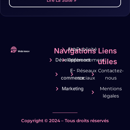
Lire La Suite »
Actu
Navigations
Publicité
Liens
Développement
Référencement
utiles
E-
Réseaux
Contactez-
commerce
sociaux
nous
Marketing
Mentions
légales
Copyright © 2024 – Tous droits réservés